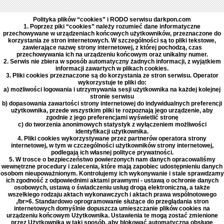
Polityka plików “cookies” i RODO serwisu darkpon.com
1. Poprzez piki “cookies” należy rozumieć dane informatyczne
przechowywane w urządzeniach końcowych użytkowników, przeznaczone do
korzystania ze stron internetowych. W szczególności są to pliki tekstowe,
zawierające nazwę strony internetowej, z której pochodzą, czas
przechowywania ich na urządzeniu końcowym oraz unikalny numer.
2. Serwis nie zbiera w sposób automatyczny żadnych informacji, z wyjątkiem
informacji zawartych w plikach cookies.
3. Pliki cookies przeznaczone są do korzystania ze stron serwisu. Operator
wykorzystuje te pliki do:
a) możliwości logowania i utrzymywania sesji użytkownika na każdej kolejnej
stronie serwisu
b) dopasowania zawartości strony internetowej do indywidualnych preferencji
użytkownika, przede wszystkim pliki te rozpoznają jego urządzenie, aby
zgodnie z jego preferencjami wyświetlić stronę
c) do tworzenia anonimowych statystyk z wyłączeniem możliwości
identyfikacji użytkownika.
4. Pliki cookies wykorzystywane przez partnerów operatora strony
internetowej, w tym w czczególności użytkowników strony internetowej,
podlegają ich własnej polityce prywatności.
5. W trosce o bezpieczeństwo powierzonych nam danych opracowaliśmy
wewnętrzne procedury i zalecenia, które mają zapobiec udostępnieniu danych
osobom nieupoważnionym. Kontrolujemy ich wykonywanie i stale sprawdzamy
ich zgodność z odpowiednimi aktami prawnymi - ustawą o ochronie danych
osobowych, ustawą o świadczeniu usług drogą elektroniczną, a także
wszelkiego rodzaju aktach wykonawczych i aktach prawa wspólnotowego
,/br>6. Standardowo oprogramowanie służące do przeglądania stron
internetowych domyślnie dopuszcza umieszczanie plików cookies na
urządzeniu końcowym Użytkownika. Ustawienia te mogą zostać zmienione
przez Użytkownika w taki sposób, aby blokować automatyczną obsługę