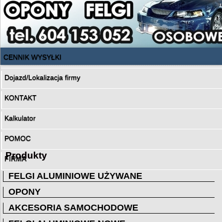
CENNIK WYSYŁKI
Dojazd/Lokalizacja firmy
KONTAKT
Kalkulator
POMOC
Produkty
FIRMA
FELGI ALUMINIOWE UŻYWANE
OPONY
AKCESORIA SAMOCHODOWE