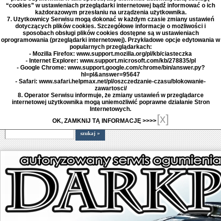
“cookies” w ustawieniach przeglądarki internetowej bądź informować o ich
każdorazowym przesłaniu na urządzenia użytkownika.
7. Użytkownicy Serwisu mogą dokonać w każdym czasie zmiany ustawień
dotyczących plików cookies. Szczegółowe informacje o możliwości i
sposobach obsługi plików cookies dostępne są w ustawieniach
oprogramowania (przeglądarki internetowej). Przykładowe opcje edytowania w
popularnych przeglądarkach:
- Mozilla Firefox: www.support.mozilla.org/pl/kb/ciasteczka
- Internet Explorer: www.support.microsoft.com/kb/278835/pl
- Google Chrome: www.support.google.com/chrome/bin/answer.py?
hl=pl&answer=95647
- Safari: www.safari.helpmax.net/pl/oszczedzanie-czasu/blokowanie-
zawartosci/
8. Operator Serwisu informuje, że zmiany ustawień w przeglądarce
internetowej użytkownika mogą uniemożliwić poprawne działanie Stron
Internetowych.
[x]
OK, ZAMKNIJ TĄ INFORMACJĘ >>>>