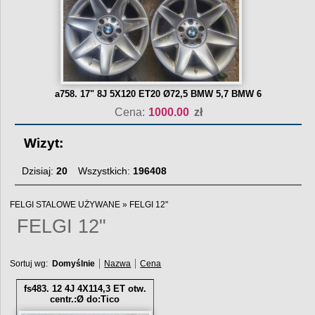
a758. 17" 8J 5X120 ET20 Ø72,5 BMW 5,7 BMW 6
Cena:
1000.00
zł
Wizyt:
Dzisiaj:
20
Wszystkich:
196408
FELGI STALOWE UŻYWANE
»
FELGI 12"
FELGI 12"
Sortuj wg:
Domyślnie
Nazwa
Cena
fs483. 12 4J 4X114,3 ET otw.
centr.:Ø do:Tico