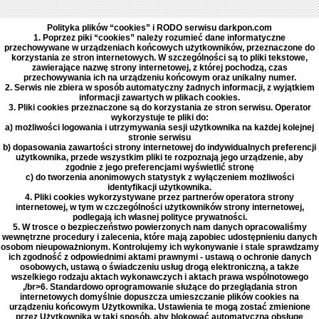
Polityka plików “cookies” i RODO serwisu darkpon.com
1. Poprzez piki “cookies” należy rozumieć dane informatyczne
przechowywane w urządzeniach końcowych użytkowników, przeznaczone do
korzystania ze stron internetowych. W szczególności są to pliki tekstowe,
zawierające nazwę strony internetowej, z której pochodzą, czas
przechowywania ich na urządzeniu końcowym oraz unikalny numer.
2. Serwis nie zbiera w sposób automatyczny żadnych informacji, z wyjątkiem
informacji zawartych w plikach cookies.
3. Pliki cookies przeznaczone są do korzystania ze stron serwisu. Operator
wykorzystuje te pliki do:
a) możliwości logowania i utrzymywania sesji użytkownika na każdej kolejnej
stronie serwisu
b) dopasowania zawartości strony internetowej do indywidualnych preferencji
użytkownika, przede wszystkim pliki te rozpoznają jego urządzenie, aby
zgodnie z jego preferencjami wyświetlić stronę
c) do tworzenia anonimowych statystyk z wyłączeniem możliwości
identyfikacji użytkownika.
4. Pliki cookies wykorzystywane przez partnerów operatora strony
internetowej, w tym w czczególności użytkowników strony internetowej,
podlegają ich własnej polityce prywatności.
5. W trosce o bezpieczeństwo powierzonych nam danych opracowaliśmy
wewnętrzne procedury i zalecenia, które mają zapobiec udostępnieniu danych
osobom nieupoważnionym. Kontrolujemy ich wykonywanie i stale sprawdzamy
ich zgodność z odpowiednimi aktami prawnymi - ustawą o ochronie danych
osobowych, ustawą o świadczeniu usług drogą elektroniczną, a także
wszelkiego rodzaju aktach wykonawczych i aktach prawa wspólnotowego
,/br>6. Standardowo oprogramowanie służące do przeglądania stron
internetowych domyślnie dopuszcza umieszczanie plików cookies na
urządzeniu końcowym Użytkownika. Ustawienia te mogą zostać zmienione
przez Użytkownika w taki sposób, aby blokować automatyczną obsługę