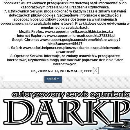
“cookies” w ustawieniach przeglądarki internetowej bądź informować o ich
każdorazowym przesłaniu na urządzenia użytkownika.
7. Użytkownicy Serwisu mogą dokonać w każdym czasie zmiany ustawień
dotyczących plików cookies. Szczegółowe informacje o możliwości i
sposobach obsługi plików cookies dostępne są w ustawieniach
oprogramowania (przeglądarki internetowej). Przykładowe opcje edytowania w
popularnych przeglądarkach:
- Mozilla Firefox: www.support.mozilla.org/pl/kb/ciasteczka
- Internet Explorer: www.support.microsoft.com/kb/278835/pl
- Google Chrome: www.support.google.com/chrome/bin/answer.py?
hl=pl&answer=95647
- Safari: www.safari.helpmax.net/pl/oszczedzanie-czasu/blokowanie-
zawartosci/
8. Operator Serwisu informuje, że zmiany ustawień w przeglądarce
internetowej użytkownika mogą uniemożliwić poprawne działanie Stron
Internetowych.
[x]
OK, ZAMKNIJ TĄ INFORMACJĘ >>>>