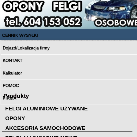
CENNIK WYSYŁKI
Dojazd/Lokalizacja firmy
KONTAKT
Kalkulator
POMOC
Produkty
FIRMA
FELGI ALUMINIOWE UŻYWANE
OPONY
AKCESORIA SAMOCHODOWE