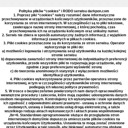
Polityka plików “cookies” i RODO serwisu darkpon.com
1. Poprzez piki “cookies” należy rozumieć dane informatyczne
przechowywane w urządzeniach końcowych użytkowników, przeznaczone do
korzystania ze stron internetowych. W szczególności są to pliki tekstowe,
zawierające nazwę strony internetowej, z której pochodzą, czas
przechowywania ich na urządzeniu końcowym oraz unikalny numer.
2. Serwis nie zbiera w sposób automatyczny żadnych informacji, z wyjątkiem
informacji zawartych w plikach cookies.
3. Pliki cookies przeznaczone są do korzystania ze stron serwisu. Operator
wykorzystuje te pliki do:
a) możliwości logowania i utrzymywania sesji użytkownika na każdej kolejnej
stronie serwisu
b) dopasowania zawartości strony internetowej do indywidualnych preferencji
użytkownika, przede wszystkim pliki te rozpoznają jego urządzenie, aby
zgodnie z jego preferencjami wyświetlić stronę
c) do tworzenia anonimowych statystyk z wyłączeniem możliwości
identyfikacji użytkownika.
4. Pliki cookies wykorzystywane przez partnerów operatora strony
internetowej, w tym w czczególności użytkowników strony internetowej,
podlegają ich własnej polityce prywatności.
5. W trosce o bezpieczeństwo powierzonych nam danych opracowaliśmy
wewnętrzne procedury i zalecenia, które mają zapobiec udostępnieniu danych
osobom nieupoważnionym. Kontrolujemy ich wykonywanie i stale sprawdzamy
ich zgodność z odpowiednimi aktami prawnymi - ustawą o ochronie danych
osobowych, ustawą o świadczeniu usług drogą elektroniczną, a także
wszelkiego rodzaju aktach wykonawczych i aktach prawa wspólnotowego
,/br>6. Standardowo oprogramowanie służące do przeglądania stron
internetowych domyślnie dopuszcza umieszczanie plików cookies na
urządzeniu końcowym Użytkownika. Ustawienia te mogą zostać zmienione
przez Użytkownika w taki sposób, aby blokować automatyczną obsługę