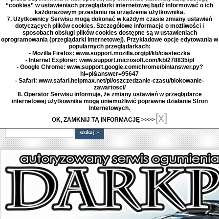
“cookies” w ustawieniach przeglądarki internetowej bądź informować o ich
każdorazowym przesłaniu na urządzenia użytkownika.
7. Użytkownicy Serwisu mogą dokonać w każdym czasie zmiany ustawień
dotyczących plików cookies. Szczegółowe informacje o możliwości i
sposobach obsługi plików cookies dostępne są w ustawieniach
oprogramowania (przeglądarki internetowej). Przykładowe opcje edytowania w
popularnych przeglądarkach:
- Mozilla Firefox: www.support.mozilla.org/pl/kb/ciasteczka
- Internet Explorer: www.support.microsoft.com/kb/278835/pl
- Google Chrome: www.support.google.com/chrome/bin/answer.py?
hl=pl&answer=95647
- Safari: www.safari.helpmax.net/pl/oszczedzanie-czasu/blokowanie-
zawartosci/
8. Operator Serwisu informuje, że zmiany ustawień w przeglądarce
internetowej użytkownika mogą uniemożliwić poprawne działanie Stron
Internetowych.
[x]
OK, ZAMKNIJ TĄ INFORMACJĘ >>>>