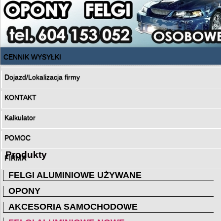
CENNIK WYSYŁKI
Dojazd/Lokalizacja firmy
KONTAKT
Kalkulator
POMOC
Produkty
FIRMA
FELGI ALUMINIOWE UŻYWANE
OPONY
AKCESORIA SAMOCHODOWE